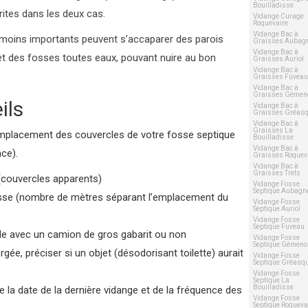
Bouilladisse
rites dans les deux cas.
Vidange Curage
Roquevaire
Vidange Bac à
moins importants peuvent s’accaparer des parois
Graisses Aubag
Vidange Bac à
et des fosses toutes eaux, pouvant nuire au bon
Graisses Auriol
Vidange Bac à
.
Graisses Fuveau
Vidange Bac à
Graisses Gémen
ils
Vidange Bac à
Graisses Gréas
Vidange Bac à
Graisses La
’emplacement des couvercles de votre fosse septique
Bouilladisse
Vidange Bac à
ce).
Graisses Roquev
Vidange Bac à
Graisses Trets
(couvercles apparents)
Vidange Fosse
Septique Aubagn
 fosse (nombre de mètres séparant l’emplacement du
Vidange Fosse
Septique Auriol
Vidange Fosse
Septique Fuveau
ible avec un camion de gros gabarit ou non
Vidange Fosse
Septique Gémeno
gée, préciser si un objet (désodorisant toilette) aurait
Vidange Fosse
Septique Gréasq
Vidange Fosse
Septique La
Bouilladisse
 la date de la dernière vidange et de la fréquence des
Vidange Fosse
Septique Roqueva