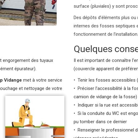
surface (pluviales) y sont prosc
Des dépôts d’éléments plus ou 
internes des fosses septiques 
fonctionnement de l’installation
Quelques conse
out engorgement des tuyaux
Il est important de connaître l
lément épurateur).
(couvercle apparent de préféren
p Vidange
met à votre service
• Tenir les fosses accessibles 
bouchage et nettoyage de votre
• Préciser l’accessibilité à la
camion de vidange de la fosse)
• Indiquer si la rue est access
• Si la conduite du WC est engor
pu tomber dans ce dernier
• Renseigner le professionnel de