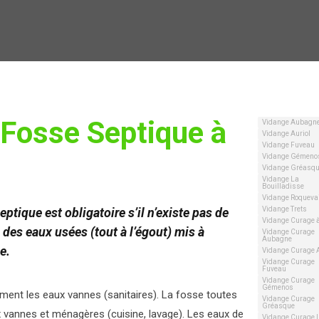
Fosse Septique à
Vidange Aubagn
Vidange Auriol
Vidange Fuveau
Vidange Gémeno
Vidange Gréasq
Vidange La
Bouilladisse
Vidange Roqueva
eptique est obligatoire s’il n’existe pas de
Vidange Trets
Vidange Curage à
e des eaux usées (tout à l’égout) mis à
Vidange Curage
Aubagne
e.
Vidange Curage A
Vidange Curage
Fuveau
Vidange Curage
Gémenos
ment les eaux vannes (sanitaires). La fosse toutes
Vidange Curage
Gréasque
 vannes et ménagères (cuisine, lavage). Les eaux de
Vidange Curage 